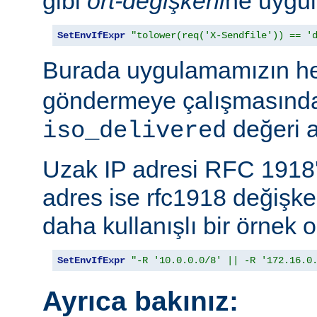
gibi
ort-değişkeni
ne uygul
SetEnvIfExpr
"tolower(req('X-Sendfile')) == '
Burada uygulamamızın h
göndermeye çalışmasında
değeri a
iso_delivered
Uzak IP adresi RFC 1918'
adres ise rfc1918 değişk
daha kullanışlı bir örnek o
SetEnvIfExpr
"-R '10.0.0.0/8' || -R '172.16.0
Ayrıca bakınız: