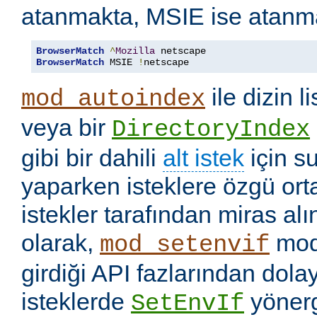
atanmakta, MSIE ise atanm
BrowserMatch
^
Mozilla
BrowserMatch
 MSIE 
!
netscape
ile dizin l
mod_autoindex
veya bir
DirectoryIndex
gibi bir dahili
alt istek
için s
yaparken isteklere özgü ort
istekler tarafından miras a
olarak,
mod
mod_setenvif
girdiği API fazlarından dolay
isteklerde
yönerge
SetEnvIf