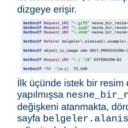
dizgeye erişir.
SetEnvIf
Request_URI
"\.gif$"
 nesne_bir_resim
SetEnvIf
Request_URI
"\.jpg$"
 nesne_bir_resim
SetEnvIf
Request_URI
"\.xbm$"
 nesne_bir_resim
SetEnvIf
Referer
 belgeler\.alanismi\.example\.
SetEnvIf
 object_is_image xbm XBIT_PROCESSING
=
SetEnvIf
Request_URI
"\.(.*)$"
 EXTENSION
=
$1

SetEnvIf
^
TS  
^[
a-z
]
  TS_VAR
İlk üçünde istek bir resim 
yapılmışsa
nesne_bir_
değişkeni atanmakta, dö
sayfa
belgeler.alani