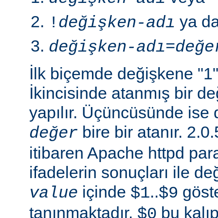
ya d
!
değişken-adı
değişken-adı
=
değe
İlk biçemde değişkene "1" 
İkincisinde atanmış bir 
yapılır. Üçüncüsünde ise 
bire bir atanır. 2
değer
itibaren Apache httpd para
ifadelerin sonuçları ile de
içinde
..
göste
value
$1
$9
tanınmaktadır.
bu kalıp
$0