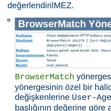
değerlendirilMEZ.
BrowserMatch
Yöne
Açıklama:
Ortam değişkenlerini HTTP kullanıcı aray
Sözdizimi:
BrowserMatch
düzifd [!]ort-değiş
değişkeni
[=
değer
]] ...
Bağlam:
sunucu geneli, sanal konak, dizin, .htacc
Geçersizleştirme:
FileInfo
Durum:
Temel
Modül:
mod_setenvif
yönerges
BrowserMatch
yönergesinin özel bir hali
değişkenlerine
User-Ag
başlığının değerine göre 