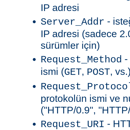
IP adresi
- ist
Server_Addr
IP adresi (sadece 2.
sürümler için)
-
Request_Method
ismi (
,
, vs.
GET
POST
Request_Protoco
protokolün ismi ve 
("HTTP/0.9", "HTTP/1
- HTT
Request_URI