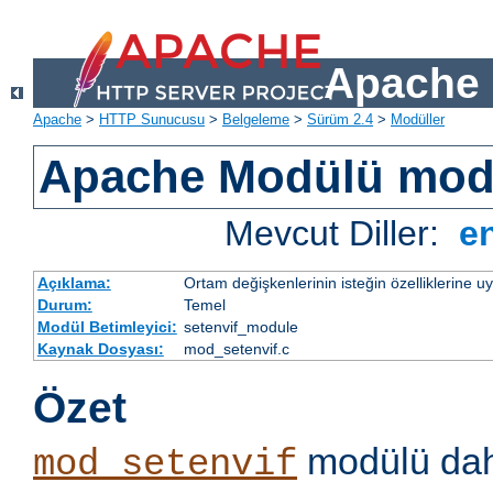
Apache 
Apache
>
HTTP Sunucusu
>
Belgeleme
>
Sürüm 2.4
>
Modüller
Apache Modülü mod
Mevcut Diller:
e
Açıklama:
Ortam değişkenlerinin isteğin özelliklerine 
Durum:
Temel
Modül Betimleyici:
setenvif_module
Kaynak Dosyası:
mod_setenvif.c
Özet
modülü dahi
mod_setenvif