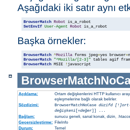
Aşağıdaki iki satır aynı etk
BrowserMatch
Robot
SetEnvIf
User-Agent
Robot
 is_a_robot
Başka örnekler:
BrowserMatch
^
Mozilla
 forms jpeg
=
yes browser
=
BrowserMatch
"^Mozilla/[2-3]"
BrowserMatch
 MSIE 
!
javascript
BrowserMatchNoCa
Açıklama:
Ortam değişkenlerini HTTP kullanıcı ara
eşleşmelerine bağlı olarak belirler.
Sözdizimi:
BrowserMatchNoCase
düzifd [!]ort
değişkeni
[=
değer
]] ...
Bağlam:
sunucu geneli, sanal konak, dizin, .htacc
Geçersizleştirme:
FileInfo
Durum:
Temel