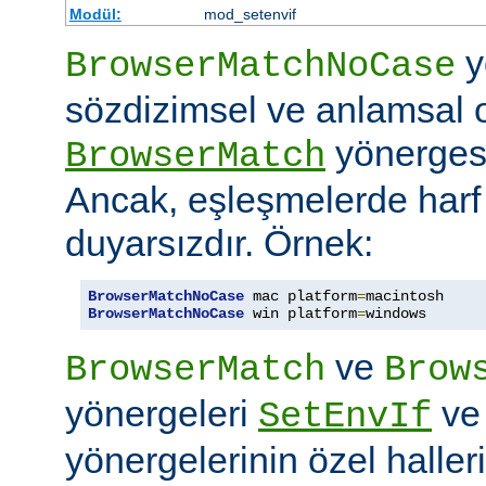
Modül:
mod_setenvif
y
BrowserMatchNoCase
sözdizimsel ve anlamsal 
yönergesi
BrowserMatch
Ancak, eşleşmelerde har
duyarsızdır. Örnek:
BrowserMatchNoCase
 mac platform
=
BrowserMatchNoCase
 win platform
=
windows
ve
BrowserMatch
Brow
yönergeleri
v
SetEnvIf
yönergelerinin özel haller