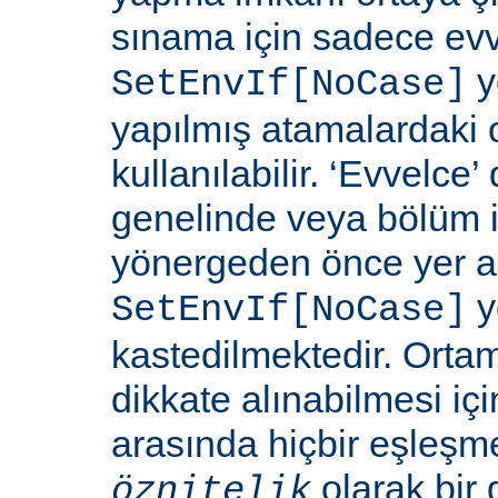
sınama için sadece ev
y
SetEnvIf[NoCase]
yapılmış atamalardaki 
kullanılabilir. ‘Evvelce
genelinde veya bölüm 
yönergeden önce yer a
y
SetEnvIf[NoCase]
kastedilmektedir. Orta
dikkate alınabilmesi için
arasında hiçbir eşleş
olarak bir 
öznitelik