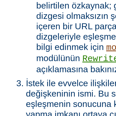
belirtilen özkaynak; 
dizgesi olmaksızın 
içeren bir URL parça
dizgeleriyle eşleşmel
bilgi edinmek için
m
modülünün
Rewrit
açıklamasına bakını
İstek ile evvelce ilişkil
değişkeninin ismi. Bu 
eşleşmenin sonucuna k
yapma imkanı ortaya çı