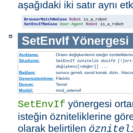
aşağıdaki iki satır aynı etk
BrowserMatchNoCase
Robot
SetEnvIfNoCase
User-Agent
Robot
 is_a_robot
SetEnvIf
Yönergesi
Açıklama:
Ortam değişkenlerini isteğin özniteliklerin
Sözdizimi:
SetEnvIf
öznitelik düzifd [!]ort
değişkeni
[=
değer
]] ...
Bağlam:
sunucu geneli, sanal konak, dizin, .htacc
Geçersizleştirme:
FileInfo
Durum:
Temel
Modül:
mod_setenvif
yönergesi orta
SetEnvIf
isteğin özniteliklerine göre
olarak belirtilen
öznitel