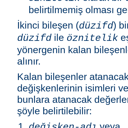
belirtilmemiş olması ger
İkinci bileşen (
) b
düzifd
ile
eş
düzifd
öznitelik
yönergenin kalan bileşen
alınır.
Kalan bileşenler atanaca
değişkenlerinin isimleri ve
bunlara atanacak değerle
şöyle belirtilebilir:
veya
değişken-adı