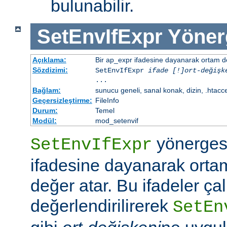
bulunabilir.
SetEnvIfExpr
Yöner
Açıklama:
Bir ap_expr ifadesine dayanarak ortam d
Sözdizimi:
SetEnvIfExpr
ifade [!]ort-değişk
...
Bağlam:
sunucu geneli, sanal konak, dizin, .htacc
Geçersizleştirme:
FileInfo
Durum:
Temel
Modül:
mod_setenvif
yönergesi
SetEnvIfExpr
ifadesine dayanarak orta
değer atar. Bu ifadeler ç
değerlendirilirerek
SetEn