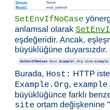
Durum:
Temel
Modül:
mod_setenvif
yönerg
SetEnvIfNoCase
anlamsal olarak
SetEnvI
eşdeğeridir. Ancak, eşleş
büyüklüğüne duyarsızdır.
SetEnvIfNoCase
Host
Example
\.
Org
 site
=
example
Burada,
HTTP iste
Host:
,
Example.Org
example
büyüklüğünce farklı benzer
ortam değişkenine "
site