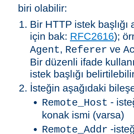
biri olabilir:
Bir HTTP istek başlığı al
için bak:
RFC2616
); ö
,
ve
Agent
Referer
A
Bir düzenli ifade kullan
istek başlığı belirtilebilir
İsteğin aşağıdaki bileşe
- ist
Remote_Host
konak ismi (varsa)
-iste
Remote_Addr