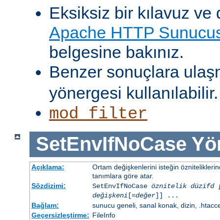
Eksiksiz bir kılavuz ve 
Apache HTTP Sunucusu
belgesine bakınız.
Benzer sonuçlara ulaş
yönergesi kullanılabilir.
mod_filter
SetEnvIfNoCase
Yö
Açıklama:
Ortam değişkenlerini isteğin öznitelikler
tanımlara göre atar.
Sözdizimi:
SetEnvIfNoCase
öznitelik düzifd 
değişkeni
[=
değer
]] ...
Bağlam:
sunucu geneli, sanal konak, dizin, .htacc
Geçersizleştirme:
FileInfo