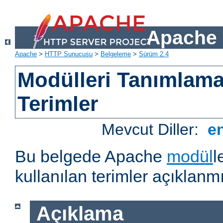
Apache 
Apache
>
HTTP Sunucusu
>
Belgeleme
>
Sürüm 2.4
Modülleri Tanımlama
Terimler
Mevcut Diller:
e
Bu belgede Apache
modül
l
kullanılan terimler açıklanmı
Açıklama