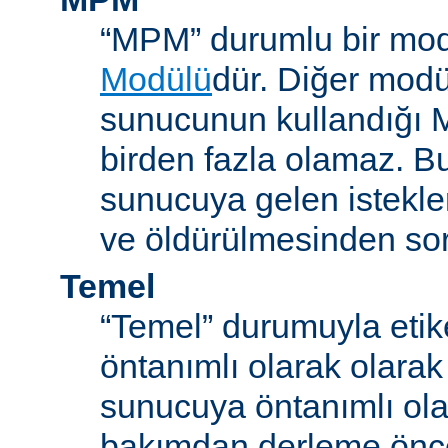
“MPM” durumlu bir mod
Modülü
dür. Diğer modül
sunucunun kullandığı 
birden fazla olamaz. B
sunucuya gelen istekle
ve öldürülmesinden so
Temel
“Temel” durumuyla etik
öntanımlı olarak olarak
sunucuya öntanımlı ola
bakımdan derleme önc