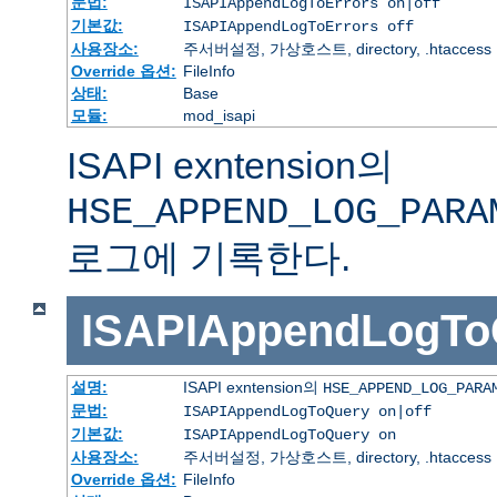
문법:
ISAPIAppendLogToErrors on|off
기본값:
ISAPIAppendLogToErrors off
사용장소:
주서버설정, 가상호스트, directory, .htaccess
Override 옵션:
FileInfo
상태:
Base
모듈:
mod_isapi
ISAPI exntension의
HSE_APPEND_LOG_PARA
로그에 기록한다.
ISAPIAppendLogTo
설명:
ISAPI exntension의
HSE_APPEND_LOG_PARA
문법:
ISAPIAppendLogToQuery on|off
기본값:
ISAPIAppendLogToQuery on
사용장소:
주서버설정, 가상호스트, directory, .htaccess
Override 옵션:
FileInfo