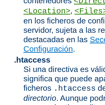
contenedores
<Direc
,
<Location>
<Files
en los ficheros de conf
servidor, sujeta a las r
destacadas en las
Sec
Configuración
.
.htaccess
Si una directiva es vál
significa que puede ap
ficheros
d
.htaccess
directorio
. Aunque podr